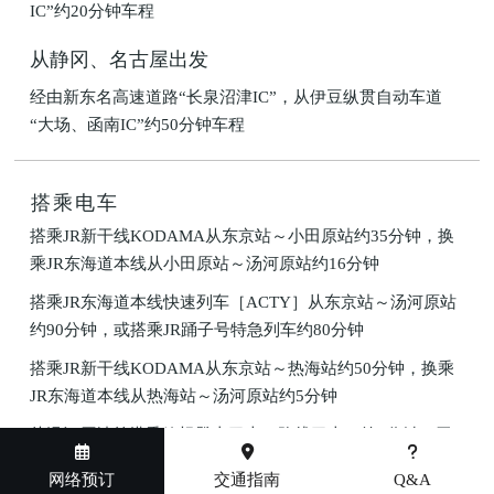
IC”约20分钟车程
从静冈、名古屋出发
经由新东名高速道路“长泉沼津IC”，从伊豆纵贯自动车道
“大场、函南IC”约50分钟车程
搭乘电车
搭乘JR新干线KODAMA从东京站～小田原站约35分钟，换
乘JR东海道本线从小田原站～汤河原站约16分钟
搭乘JR东海道本线快速列车［ACTY］从东京站～汤河原站
约90分钟，或搭乘JR踊子号特急列车约80分钟
搭乘JR新干线KODAMA从东京站～热海站约50分钟，换乘
JR东海道本线从热海站～汤河原站约5分钟
从汤河原站前搭乘箱根登山巴士（路线巴士）约9分钟，于
落河桥下车并步行1分钟
网络预订
交通指南
Q&A
或搭乘出租车约7分钟