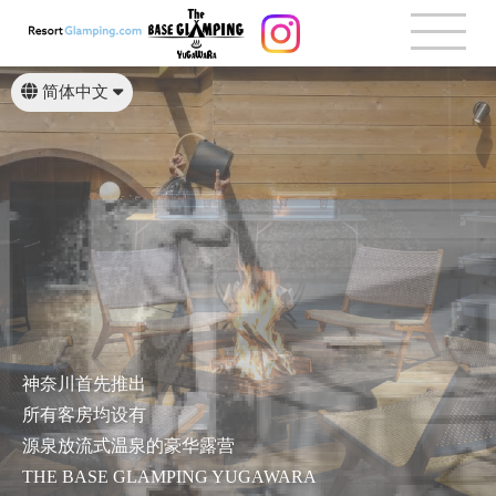
简体中文
日本語
English
繁體中文
神奈川首先推出
所有客房均设有
源泉放流式温泉的豪华露营
THE BASE GLAMPING YUGAWARA